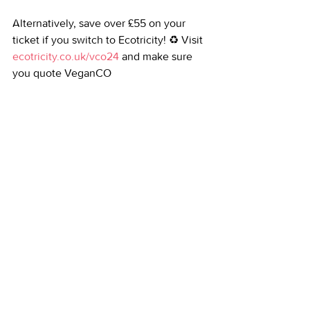
Alternatively, save over £55 on your 
ticket if you switch to Ecotricity! ♻️ Visit 
ecotricity.co.uk/vco24
 and make sure 
you quote VeganCO