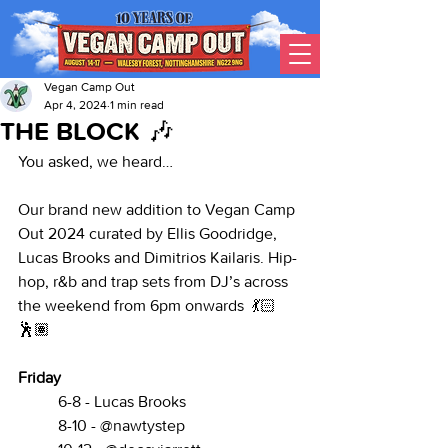
Vegan Camp Out
Apr 4, 2024
1 min read
THE BLOCK 🎶
You asked, we heard…
Our brand new addition to Vegan Camp 
Out 2024 curated by Ellis Goodridge, 
Lucas Brooks and Dimitrios Kailaris. Hip-
hop, r&b and trap sets from DJ’s across 
the weekend from 6pm onwards  💃🏻
🕺🏽
Friday
6-8 - Lucas Brooks 
8-10 - @nawtystep