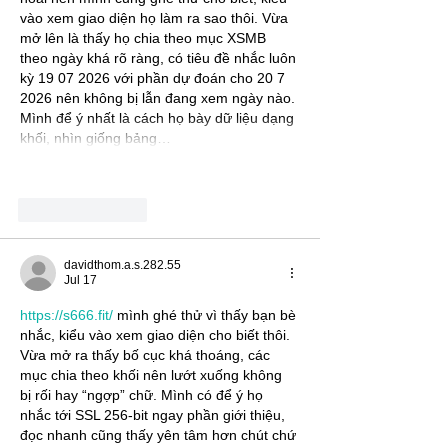
vào xem giao diện họ làm ra sao thôi. Vừa 
mở lên là thấy họ chia theo mục XSMB 
theo ngày khá rõ ràng, có tiêu đề nhắc luôn 
kỳ 19 07 2026 với phần dự đoán cho 20 7 
2026 nên không bị lẫn đang xem ngày nào. 
Mình để ý nhất là cách họ bày dữ liệu dạng 
khối, nhìn giống bảng…
Show More
Like
Reply
davidthom.a.s.282.55
Jul 17
https://s666.fit/
 mình ghé thử vì thấy bạn bè 
nhắc, kiểu vào xem giao diện cho biết thôi. 
Vừa mở ra thấy bố cục khá thoáng, các 
mục chia theo khối nên lướt xuống không 
bị rối hay “ngợp” chữ. Mình có để ý họ 
nhắc tới SSL 256-bit ngay phần giới thiệu, 
đọc nhanh cũng thấy yên tâm hơn chút chứ 