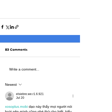
83 Comments
Write a comment...
Newest
elsiebre.we.r1.6.921
Jul 20
xosoplus.mobi
 dạo này thấy mọi người nói 
hoài nên mình cũng ghé thử cho biết, kiểu 