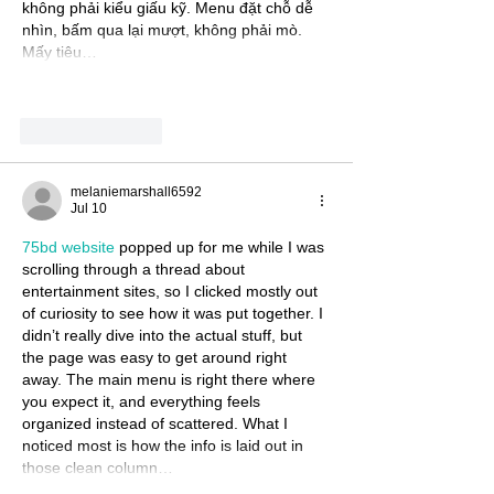
không phải kiểu giấu kỹ. Menu đặt chỗ dễ 
nhìn, bấm qua lại mượt, không phải mò. 
Mấy tiêu…
Show More
Like
Reply
melaniemarshall6592
Jul 10
75bd website
 popped up for me while I was 
scrolling through a thread about 
entertainment sites, so I clicked mostly out 
of curiosity to see how it was put together. I 
didn’t really dive into the actual stuff, but 
the page was easy to get around right 
away. The main menu is right there where 
you expect it, and everything feels 
organized instead of scattered. What I 
noticed most is how the info is laid out in 
those clean column…