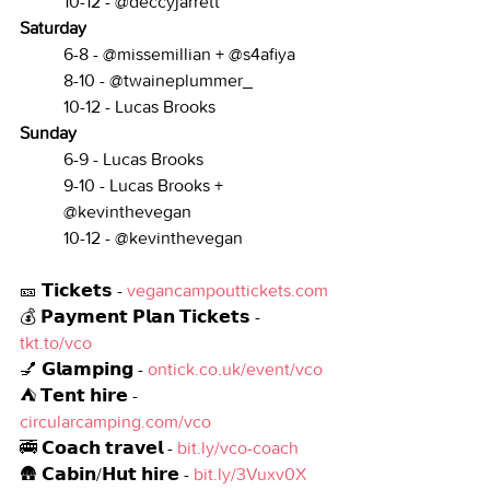
10-12 - @deccyjarrett
Saturday 
6-8 - @missemillian + @s4afiya
8-10 - @twaineplummer_
10-12 - Lucas Brooks
Sunday 
6-9 - Lucas Brooks
9-10 - Lucas Brooks + 
@kevinthevegan
10-12 - @kevinthevegan
🎫 𝗧𝗶𝗰𝗸𝗲𝘁𝘀 - 
vegancampouttickets.com
💰 𝗣𝗮𝘆𝗺𝗲𝗻𝘁 𝗣𝗹𝗮𝗻 𝗧𝗶𝗰𝗸𝗲𝘁𝘀 - 
tkt.to/vco
💅 𝗚𝗹𝗮𝗺𝗽𝗶𝗻𝗴 - 
ontick.co.uk/event/vco
⛺ 𝗧𝗲𝗻𝘁 𝗵𝗶𝗿𝗲 - 
circularcamping.com/vco
🚎 𝗖𝗼𝗮𝗰𝗵 𝘁𝗿𝗮𝘃𝗲𝗹 - 
bit.ly/vco-coach
🛖 𝗖𝗮𝗯𝗶𝗻/𝗛𝘂𝘁 𝗵𝗶𝗿𝗲 - 
bit.ly/3Vuxv0X