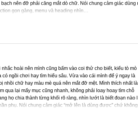
ách bạch nên đỡ phải căng mắt dò chữ. Nói chung cảm giác dùng
ection gọn gàng, menu và heading nhìn…
Show More
 nhắc hoài nên mình cũng bấm vào coi thử cho biết, kiểu tò mò 
a có ngồi chơi hay tìm hiểu sâu. Vừa vào cái mình để ý ngay là 
bị nhồi chữ hay màu mè quá nên mắt đỡ mệt. Mình thích nhất là
m qua lại mấy mục cũng nhanh, không phải loay hoay tìm chỗ 
ang họ chia thành từng khối rõ ràng, nhìn lướt là biết đoạn nào l
 phần phụ. Nói chung cảm giác “mở lên là dùng được” chứ khôn
Show More