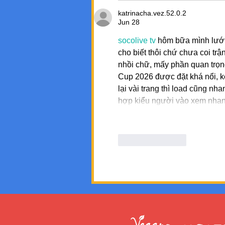
katrinacha.vez.52.0.2
Jun 28
socolive tv
 hôm bữa mình lướt
cho biết thôi chứ chưa coi trậ
nhồi chữ, mấy phần quan trọng
Cup 2026 được đặt khá nổi, k
lại vài trang thì load cũng 
hợp kiểu người vào xem nhanh
Like
Reply