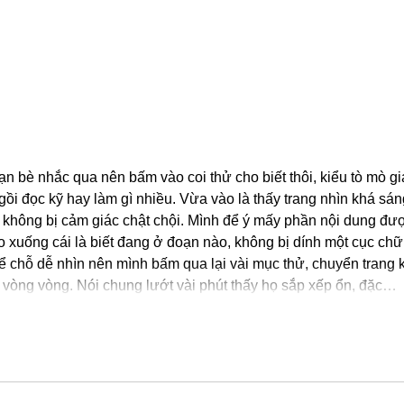
ạn bè nhắc qua nên bấm vào coi thử cho biết thôi, kiểu tò mò gi
ồi đọc kỹ hay làm gì nhiều. Vừa vào là thấy trang nhìn khá sán
 không bị cảm giác chật chội. Mình để ý mấy phần nội dung đư
éo xuống cái là biết đang ở đoạn nào, không bị dính một cục chữ
 chỗ dễ nhìn nên mình bấm qua lại vài mục thử, chuyển trang 
 vòng vòng. Nói chung lướt vài phút thấy họ sắp xếp ổn, đặc…
Show More