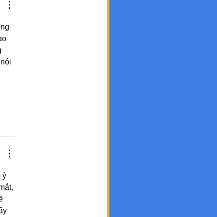
ông 
ào 
 
nói 
 ý 
mắt, 
ề 
ấy 