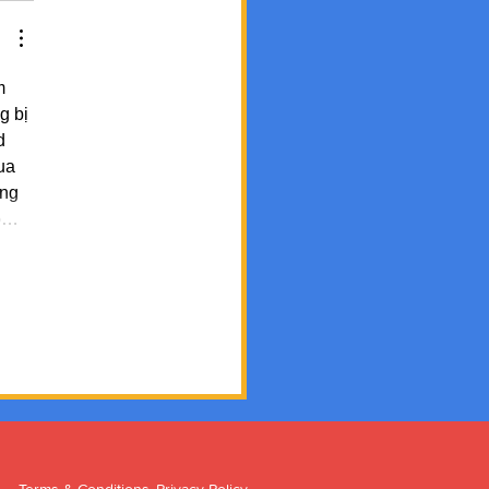
m 
g bị 
d 
ua 
ng 
họ…