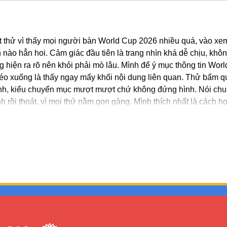
 thử vì thấy mọi người bàn World Cup 2026 nhiều quá, vào xe
n nào hẳn hoi. Cảm giác đầu tiên là trang nhìn khá dễ chịu, khôn
 hiện ra rõ nên khỏi phải mò lâu. Mình để ý mục thông tin Worl
éo xuống là thấy ngay mấy khối nội dung liên quan. Thử bấm q
nhanh, kiểu chuyển mục mượt mượt chứ không đứng hình. Nói chu
 rồi thoát, vì mọi thứ nằm gọn gàng. Mình thích nhất là cách 
Show More
Show more comments