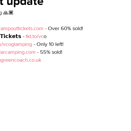
t update
g 🙏🏾
ampouttickets.com
 - Over 60% sold!
𝗶𝗰𝗸𝗲𝘁𝘀 -
 tkt.to/vc
o
.ly/vcoglamping
 - Only 10 left!
ularcamping.com
 - 55% sold!
ggreencoach.co.uk