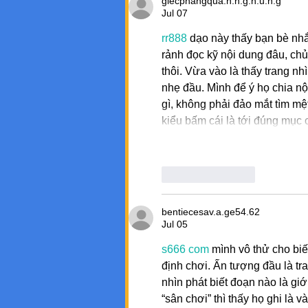
giecphangqua.n.h.g.h.u.n.g
Jul 07
rr888
 dạo này thấy bạn bè nh
rảnh đọc kỹ nội dung đâu, chủ
thôi. Vừa vào là thấy trang n
nhẹ đầu. Mình để ý họ chia nội
gì, không phải đảo mắt tìm mệ
kiểu bấm cái là tới đúng mục
Like
Reply
bentiecesav.a.ge54.62
Jul 05
s666 com
 mình vô thử cho biế
định chơi. Ấn tượng đầu là tra
nhìn phát biết đoạn nào là gi
“sân chơi” thì thấy họ ghi là