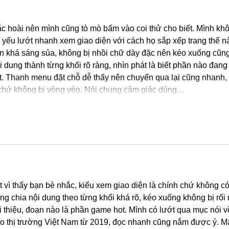
ắc hoài nên mình cũng tò mò bấm vào coi thử cho biết. Mình kh
 yếu lướt nhanh xem giao diện với cách họ sắp xếp trang thế n
hìn khá sáng sủa, không bị nhồi chữ dày đặc nên kéo xuống cũng
 dung thành từng khối rõ ràng, nhìn phát là biết phần nào đang 
t. Thanh menu đặt chỗ dễ thấy nên chuyển qua lại cũng nhanh, 
 chứ không bị vòng vèo. Nói chung cảm giác dùng…
Show More
t vì thấy bạn bè nhắc, kiểu xem giao diện là chính chứ không có
ng chia nội dung theo từng khối khá rõ, kéo xuống không bị rối 
ới thiệu, đoạn nào là phần game hot. Mình có lướt qua mục nói v
 vào thị trường Việt Nam từ 2019, đọc nhanh cũng nắm được ý. M