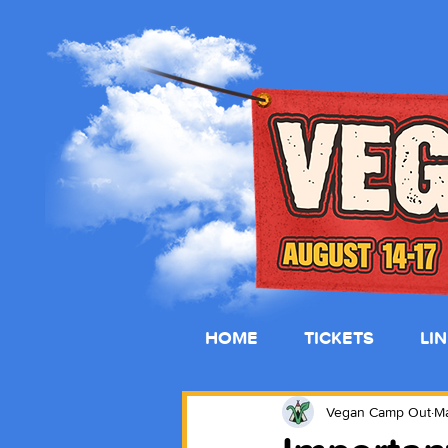
HOME
TICKETS
LI
Vegan Camp Out
Ma