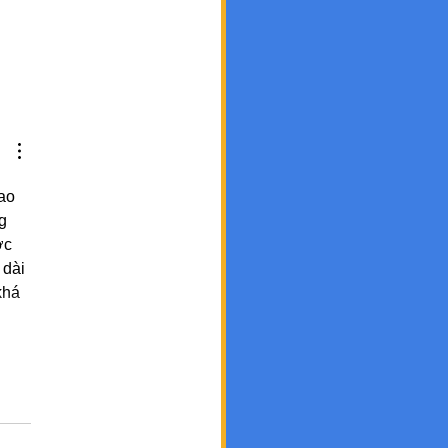
ao 
g 
ợc 
 dài 
khá 