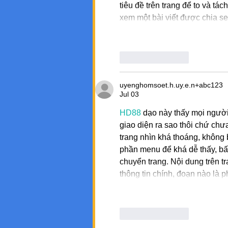
tiêu đề trên trang để to và t
xem một bài viết được chia s
Like
Reply
uyenghomsoet.h.uy.e.n+abc123
Jul 03
HD88
 dạo này thấy mọi người
giao diện ra sao thôi chứ chư
trang nhìn khá thoáng, không 
phần menu để khá dễ thấy, bấ
chuyển trang. Nội dung trên tr
thông tin chính, đoạn nào là
Like
Reply