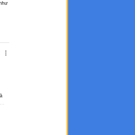
 như 
 
à 
g…