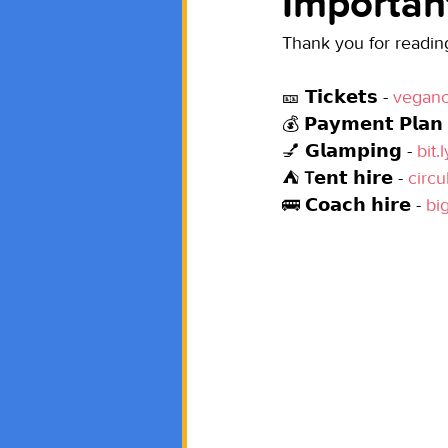
Importan
Thank you for readin
🎫 𝗧𝗶𝗰𝗸𝗲𝘁𝘀 - 
veganc
💰 𝗣𝗮𝘆𝗺𝗲𝗻𝘁 𝗣𝗹𝗮𝗻 
💅 𝗚𝗹𝗮𝗺𝗽𝗶𝗻𝗴 - 
bit
⛺ 
T
𝗲𝗻𝘁 𝗵𝗶𝗿𝗲 - 
circ
🚌 𝗖𝗼𝗮𝗰𝗵 𝗵𝗶𝗿𝗲 - 
bi