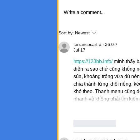
Write a comment...
Sort by:
Newest
terrancecart.e.r.36.0.7
Jul 17
https://123bb.info/
 mình thấy b
diện ra sao chứ cũng không ng
sủa, khoảng trống vừa đủ nên
chia thành từng khối riêng, k
khó theo. Thanh menu cũng để
nhanh và không phải tìm kiếm
Like
Reply